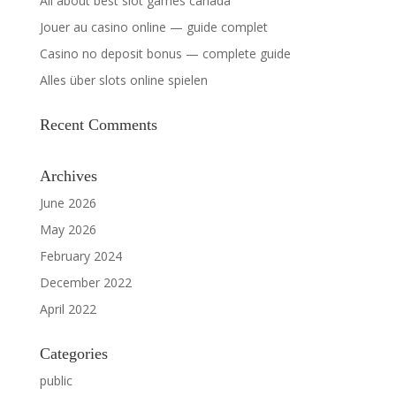
All about best slot games canada
Jouer au casino online — guide complet
Casino no deposit bonus — complete guide
Alles über slots online spielen
Recent Comments
Archives
June 2026
May 2026
February 2024
December 2022
April 2022
Categories
public