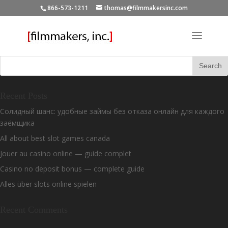
866-573-1211
thomas@filmmakersinc.com
Recent Posts
Солидный шанс: удобные займы без отказа онлайн для каждого
заёмщика
All about best slot games canada
Jouer au casino online — guide complet
Casino no deposit bonus — complete guide
Alles über slots online spielen
Recent Comments